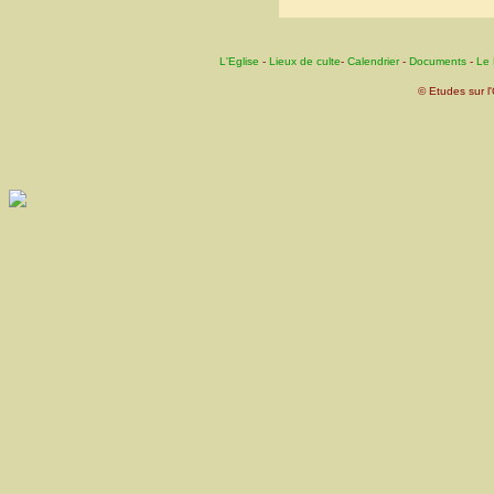
L'Eglise
-
Lieux de culte
-
Calendrier
-
Documents
-
Le 
© Etudes sur l