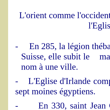
L'orient comme l'occiden
l'Egli
-
En 285, la légion théb
Suisse, elle subit le
ma
nom à une ville.
-
L'Eglise d'Irlande comp
sept moines égyptiens.
-
En 330, saint Jean 