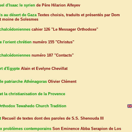
uel d'Isaac le syrien
de Père Hilarion Alfeyev
els au désert de Gaza
Textes choisis, traduits et présentés par Dom
t moine de Solesmes
échalcédoniennes
cahier 126 "Le Messager Orthodoxe"
e l'orient chrétien
numéro 155 "Christus"
échalcédoniennes
numéro 187 "Contacts"
rt d'Egypte
Alain et Evelyne Chevillat
le patriarche Athénagoras
Olivier Clément
et la christianisation de la Provence
Orthodox Tewahedo Church Tradition
t
Recueil de textes dont des paroles de S.S. Shenouda III
aux problèmes contemporains
Son Eminence Abba Serapion de Los