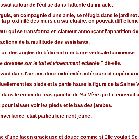
ssait autour de l'église dans l'attente du miracle.
is, en compagnie d'une amie, se réfugia dans le jardinet at
a proximité des murs du sanctuaire, on pouvait difficilement 
meur qui se transforma en clameur annonçant l'apparition de
éactions de la multitude des assistants.
 l'un des angles du bâtiment une barre verticale lumineuse.
ue dressée sur le toit et violemment éclairée
" dit-elle.
vant dans l'air, ses deux extrémités inférieure et supérieure
ellement les pieds et la partie haute la figure de la Sainte V
é dans le creux du bras gauche de Sa Mère qui Le couvrait a
 pour laisser voir les pieds et le bas des jambes.
nveillance, était particulièrement jeune.
uche d'une façon gracieuse et douce comme si Elle voulait Se