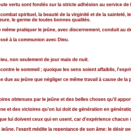
toute vertu sont fondés sur la stricte adhésion au service de 
ombat spirituel, la beauté de la virginité et de la sainteté, le
ieure, le germe de toutes bonnes qualités.
e même pratiquer le jeûne, avec discernement, conduit au dés
oussé à la communion avec Dieu.
Dieu, non seulement de jour mais de nuit.
contre le sommeil ; quoique les sens soient affaiblis, l'esprit
sse due au jeûne que négliger ce même travail à cause de la
ires obtenues par le jeûne et des belles choses qu'il appor
ne et des victoires qu'on lui doit de génération en générati
que lui doivent ceux qui en usent, car d'expérience chacun sa
eûne, l'esprit médite la repentance de son âme; le désir pe