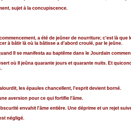
ment, sujet à la concupiscence.
mencement, a été de jeûner de nourriture; c'est là que le
r à bâtir là où la bâtisse a d'abord croulé, par le jeûne.
quand Il se manifesta au baptême dans le Jourdain commenç
désert où Il jeûna quarante jours et quarante nuits. Et qui
.
alourdit, les épaules chancellent, l'esprit devient borné.
e aversion pour ce qui fortifie l'âme.
'obscurité envahit l'âme entière. Une déprime et un rejet sui
est négligé.