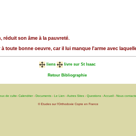
 réduit son âme à la pauvreté.
 toute bonne oeuvre, car il lui manque l'arme avec laquelle 
liens
livre sur St Isaac
Retour Bibliographie
eux de culte
-
Calendrier
-
Documents
-
Le Lien
-
Autres Sites
-
Questions
-
Accueil
-
Nous contacte
© Etudes sur l'Orthodoxie Copte en France