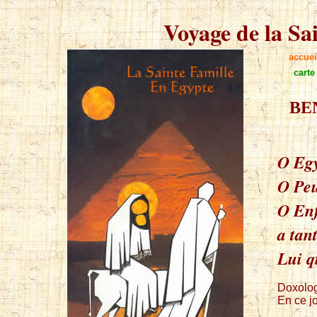
Voyage de la Sa
accuei
carte
BE
O Egy
O Peu
O Enf
a tan
Lui qu
Doxolog
En ce jo