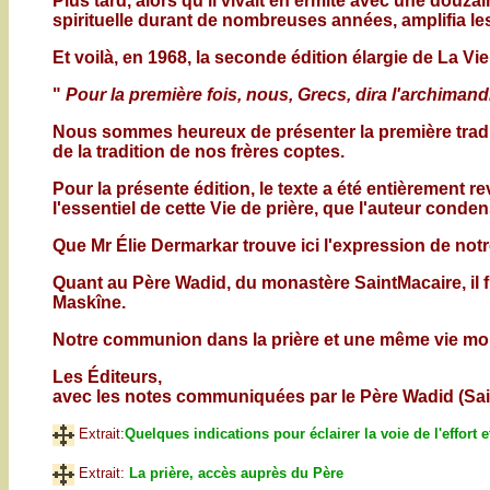
Plus tard, alors qu'il vivait en ermite avec une douza
spirituelle durant de nombreuses années, amplifia le
Et voilà, en 1968, la seconde édition élargie de La V
"
Pour la première fois, nous, Grecs, dira l'archiman
Nous sommes heureux de présenter la première traduct
de la tradition de nos frères coptes.
Pour la présente édition, le texte a été entièrement 
l'essentiel de cette Vie de prière, que l'auteur conde
Que Mr Élie Dermarkar trouve ici l'expression de not
Quant au Père Wadid, du monastère SaintMacaire, il fut
Maskîne.
Notre communion dans la prière et une même vie mon
Les Éditeurs,
avec les notes communiquées par le Père Wadid (Sai
Extrait:
Quelques indications pour éclairer la voie de l'effort e
Extrait:
La prière, accès auprès du Père