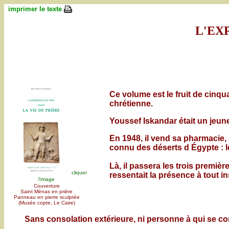
b
imprimer le texte
L'EX
Ce volume est le fruit de cinqu
chrétienne.
Youssef Iskandar était un jeune
En 1948, il vend sa pharmacie, 
connu des déserts d Égypte : le
Là, il passera les trois premiè
cliquer
ressentait la présence à tout in
l'image
Couverture
Saint Ménas en prière
Panneau en pierre sculptée
(Musée copte, Le Caire)
Sans consolation extérieure, ni personne à qui se conf