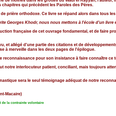
ine de moines dans les grottes du Wadi el Rayyan, l'auteur, m
s chapitres qui précèdent les Paroles des Pères.
ie de prière orthodoxe. Ce livre se répand alors dans tous l
drite Georges Khodr, nous nous mettons à l'école d'un livre 
ion française de cet ouvrage fondamental, et de faire prof
revu, et allégé d'une partie des citations et de développemen
nse à merveille dans les deux pages de l'épilogue.
re reconnaissance pour son insistance à faire connaître ce t
 notre interlocuteur patient, conciliant, mais toujours atte
astique sera le seul témoignage adéquat de notre reconnai
nt-Macaire)
t de la contrainte volontaire