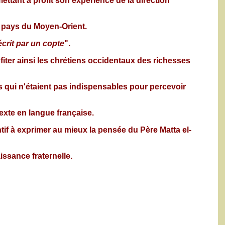
ettant à profit son expérience de la direction
es pays du Moyen-Orient.
écrit par un copte
".
iter ainsi les chrétiens occidentaux des richesses
ts qui n'étaient pas indispensables pour percevoir
exte en langue française.
ntif à exprimer au mieux la pensée du Père Matta el-
ssance fraternelle.