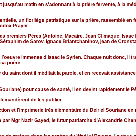
 jusqu'au matin en s'adonnant à la prière fervente, à la médi
ntielle, un florilège patristique sur la prière, rassemblé en
odox Prayer.
 premiers Pères (Antoine, Macaire, Jean Climaque, Isaac le S
raphim de Sarov, Ignace Briantchaninov, jean de Cronstadt, 
'oeuvre immense d Isaac le Syrien. Chaque nuit donc, il trad
 sa prière.
u saint dont il méditait la parole, et en recevait assistance
ouriane) pour cause de santé, il en devint rapidement le Pèr
 demandèrent de les publier.
n et l'imprimerie très élémentaire du Deir el Souriane en r
tée par Mgr Nazir Gayed, le futur patriarche d'Alexandrie Ch