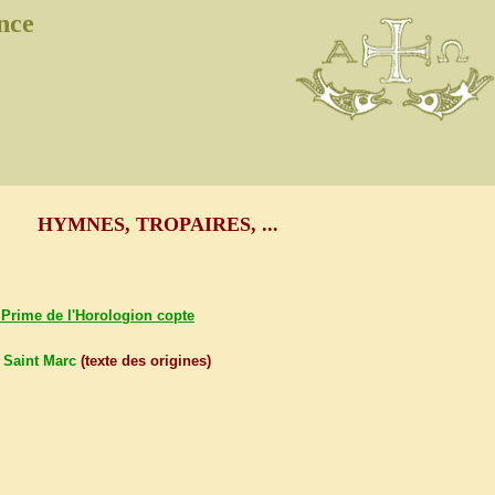
nce
HYMNES, TROPAIRES, ...
, Prime de l'Horologion copte
 Saint Marc
(texte des origines)