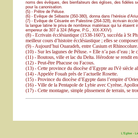
noms des évêques, des bienfaiteurs des églises, des fidèles se
pour la canonisation.
(5) - Prêtre de Péluse.
(6) - Evêque de Sébaste (350-380), donna dans l’hérésie d’Ariu
(7) - Evêque de Césarée en Palestine (264-328), écrivain écclés
la langue latine le priva de nombreux matériaux qui lui étaient
empereur de 307 à 324 (Migne, P.G., XIX-XXIV).
(8) - Ecrivain écclésiastique (1538-1607), succéda à St Ph
meilleur cours d’histoire écclésiastique ; elles se composen
(9) - Aujourd’hui Ouaradeh, entre Casium et Rhinocolure
(10) - Sur les lagunes de Péluse. « Elle n’a pas d’eau ; l
(11) - Boutous, ville et lac du Delta. Hérodote se rendit e
(12) - Peut-être Phacuse ou Facous.
(13) - Cette province du diocèse d’Egypte au IVè siècle al
(14) - Appelée Fouah près de l’actuelle Rosette.
(15) - Province du diocèse d’Egypte dans l’empire d’Orie
(16) - Ville de la Pentapole de Lybie avec Cyrène, Apollo
(17) - Cette montagne, simple plissement de terrain, se trou
L'Eglise
-
Li