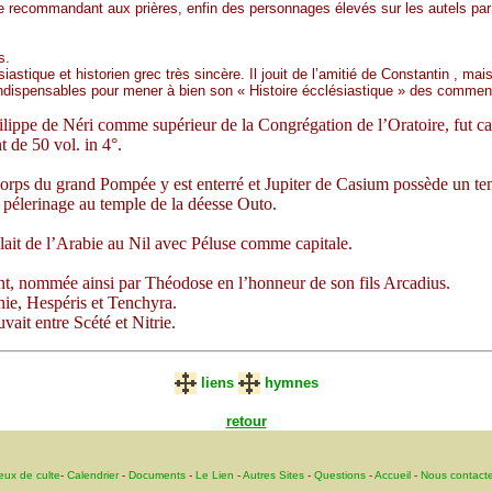
 recommandant aux prières, enfin des personnages élevés sur les autels par l
s.
iastique et historien grec très sincère. Il jouit de l’amitié de Constantin ,
 indispensables pour mener à bien son « Histoire écclésiastique » des commenc
ilippe de Néri comme supérieur de la Congrégation de l’Oratoire, fut ca
t de 50 vol. in 4°.
.
e corps du grand Pompée y est enterré et Jupiter de Casium possède un te
n pélerinage au temple de la déesse Outo.
lait de l’Arabie au Nil avec Péluse comme capitale.
nt, nommée ainsi par Théodose en l’honneur de son fils Arcadius.
nie, Hespéris et Tenchyra.
vait entre Scété et Nitrie.
liens
hymnes
retour
eux de culte
-
Calendrier
-
Documents
-
Le Lien
-
Autres Sites
-
Questions
-
Accueil
-
Nous contacte