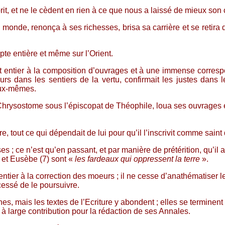
it, et ne le cèdent en rien à ce que nous a laissé de mieux son c
monde, renonça à ses richesses, brisa sa carrière et se retira
te entière et même sur l’Orient.
entier à la composition d’ouvrages et à une immense corresponda
rs dans les sentiers de la vertu, confirmait les justes dans le
eux-mêmes.
an Chrysostome sous l’épiscopat de Théophile, loua ses ouvrages 
ère, tout ce qui dépendait de lui pour qu’il l’inscrivit comme sain
ses ; ce n’est qu’en passant, et par manière de prétérition, qu’
) et Eusèbe (7) sont «
les fardeaux qui oppressent la terre
».
 entier à la correction des moeurs ; il ne cesse d’anathématiser 
 cessé de le poursuivre.
nes, mais les textes de l’Ecriture y abondent ; elles se terminen
 à large contribution pour la rédaction de ses Annales.