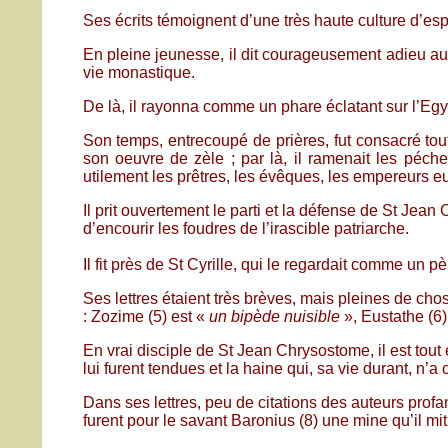
Ses écrits témoignent d’une très haute culture d’espr
En pleine jeunesse, il dit courageusement adieu au 
vie monastique.
De là, il rayonna comme un phare éclatant sur l’Egyp
Son temps, entrecoupé de prières, fut consacré tout 
son oeuvre de zèle ; par là, il ramenait les pécheu
utilement les prêtres, les évêques, les empereurs 
Il prit ouvertement le parti et la défense de St Je
d’encourir les foudres de l’irascible patriarche.
Il fit près de St Cyrille, qui le regardait comme un p
Ses lettres étaient très brèves, mais pleines de cho
: Zozime (5) est «
un bipède nuisible
», Eustathe (6
En vrai disciple de St Jean Chrysostome, il est tout
lui furent tendues et la haine qui, sa vie durant, n’a
Dans ses lettres, peu de citations des auteurs profa
furent pour le savant Baronius (8) une mine qu’il mit