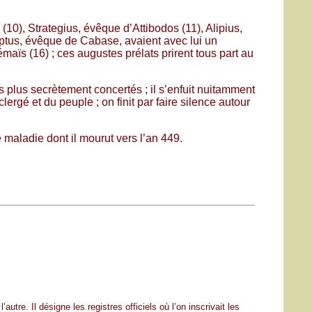
), Strategius, évêque d’Attibodos (11), Alipius,
ptus, évêque de Cabase, avaient avec lui un
aïs (16) ; ces augustes prélats prirent tous part au
es plus secrètement concertés ; il s’enfuit nuitamment
rgé et du peuple ; on finit par faire silence autour
e maladie dont il mourut vers l’an 449.
utre. Il désigne les registres officiels où l’on inscrivait les