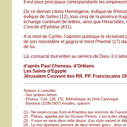
Il eut pour principaux correspondants les empereurs 
De ce dernier citons Hermogène, évêque de Rhinocol
évêque de Selles (12), tous cinq de la province Au
échange continuel de lettres, ainsi que Héraclidès,
Concile d’Ephèse (431).
A la mort de Cyrille, l’opinion publique le réclamait
de son monastère et gagna le mont Phermé (17) dans l
de lui.
Là, consacré tout entier au service de Dieu, il s’ado
d’après Paul Cheneau, d’Orléans
Les Saints d’Egypte
Jérusalem Couvent des RR. PP. Franciscains 1
Auteurs à consulter :
- Ses propres lettres
- Photius, Cod. 228, 232. Bibliothèque du Droit Canonique
- Baronius (1538-1607) Annales, sparsim.
(1) - Ne serait-ce pas Kom-el-Khariâna aux environs de Fayou
(2) - Péluse, appelée par les Anciens Péromi, c’est-à-dire villag
(3) - Il nous en reste deux mille douze, d’un style naturel et él
(4) - Le mot dyptiques provient de deux termes grecs : deux et pli