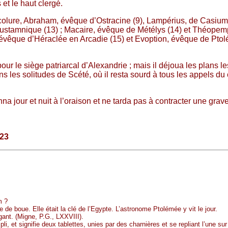
et le haut clergé.
ure, Abraham, évêque d’Ostracine (9), Lampérius, de Casium (10
gustamnique (13) ; Macaire, évêque de Métélys (14) et Théopem
 évêque d’Héraclée en Arcadie (15) et Evoption, évêque de Ptolém
 pour le siège patriarcal d’Alexandrie ; mais il déjoua les plans l
es solitudes de Scété, où il resta sourd à tous les appels du cle
nna jour et nuit à l’oraison et ne tarda pas à contracter une grav
923
m ?
e de boue. Elle était la clé de l’Egypte. L’astronome Ptolémée y vit le jour.
égant. (Migne, P.G., LXXVIII).
, et signifie deux tablettes, unies par des charnières et se repliant l’une sur l’a