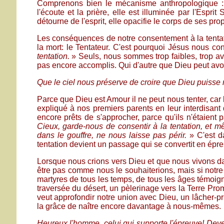
Comprenons bien le mécanisme anthropologique : si
l'écoute et la prière, elle est illuminée par l'Esprit 
détourne de l'esprit, elle opacifie le corps de ses pr
Les conséquences de notre consentement à la tentatio
la mort: le Tentateur. C'est pourquoi Jésus nous co
tentation.
» Seuls, nous sommes trop faibles, trop a
pas encore accomplis. Qui d'autre que Dieu peut avoi
Que le ciel nous préserve de croire que Dieu puisse
Parce que Dieu est Amour il ne peut nous tenter, car l
expliqué à nos premiers parents en leur interdisant 
encore prêts de s'approcher, parce qu'ils n'étaient 
Cieux, garde-nous de consentir à la tentation, et
dans le gouffre, ne nous laisse pas périr.
» C'est da
tentation devient un passage qui se convertit en épr
Lorsque nous crions vers Dieu et que nous vivons d
être pas comme nous le souhaiterions, mais si notre f
martyres de tous les temps, de tous les âges témoigne
traversée du désert, un pèlerinage vers la Terre Prom
veut approfondir notre union avec Dieu, un lâcher-p
la grâce de naître encore davantage à nous-mêmes.
Heureux l'homme, celui qui supporte l'épreuve! Dev