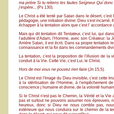
ma prière Si tu retiens les fautes Seigneur Qui donc 
j'espère...
(Ps 130).
Le Christ a été tenté par Satan dans le désert, c'est l
pédagogie, une initiation divine: Dieu s'est incarné, I
échapper à la tentation alors que c'est l' accordance a
Mais qui dit tentation dit Tentateur, c'est lui, qui d
l'adultère d'Adam, l'Homme, avec son Créateur: la Jo
Arrière Satan, il est écrit. Dans sa propre tentation l
connaissance et la foi dans les commandements divi
La tentation, c'est la proposition de l'illusion de l
conduit à la Vie. Cette Vie, c'est Lui, le Christ.
Hors de moi vous ne pouvez rien faire
(Jn 15,5).
Le Christ est l'Image du Dieu invisible, c'est cette 
à la stérilisation de l'Homme, à l'empêchement de sa
conscience j humaine et divine, de la volonté humaine
Si le Christ n'est pas le Chemin, la Vérité et la Vie
pas et surtout ne pouvons assumer nos épreuves, nos 
heureux, donc si Dieu ne nous comble pas, nous pe
extérieure qui nous conduira sur le chemin de la te