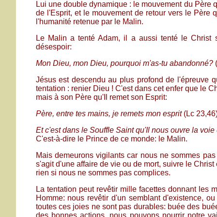
Lui une double dynamique : le mouvement du Père qui
de l'Esprit, et le mouvement de retour vers le Père q
l'humanité retenue par le Malin.
Le Malin a tenté Adam, il a aussi tenté le Christ 
désespoir:
Mon Dieu, mon Dieu, pourquoi m'as-tu abandonné?
(
Jésus est descendu au plus profond de l'épreuve qu
tentation : renier Dieu ! C'est dans cet enfer que le C
mais à son Père qu'Il remet son Esprit:
Père, entre tes mains, je remets mon esprit
(Lc 23,46)
Et c'est dans le Souffle Saint qu'Il nous ouvre la voi
C'est-à-dire le Prince de ce monde: le Malin.
Mais demeurons vigilants car nous ne sommes pas li
s'agit d'une affaire de vie ou de mort, suivre le Chr
rien si nous ne sommes pas complices.
La tentation peut revêtir mille facettes donnant les 
Homme: nous revêtir d'un semblant d'existence, o
toutes ces joies ne sont pas durables: buée des buée
des bonnes actions, nous pouvons nourrir notre vain