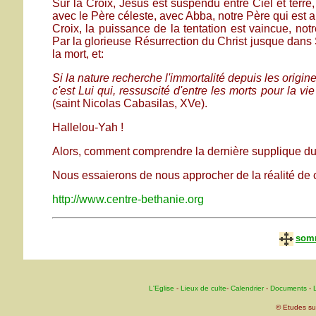
Sur la Croix, Jésus est suspendu entre Ciel et terre, c'
avec le Père céleste, avec Abba, notre Père qui est a
Croix, la puissance de la tentation est vaincue, not
Par la glorieuse Résurrection du Christ jusque dans S
la mort, et:
Si la nature recherche l'immortalité depuis les origine
c'est Lui qui, ressuscité d'entre les morts pour la vi
(saint Nicolas Cabasilas, XVe).
Hallelou-Yah !
Alors, comment comprendre la dernière supplique du
Nous essaierons de nous approcher de la réalité de
http://www.centre-bethanie.org
somm
L'Eglise
-
Lieux de culte
-
Calendrier
-
Documents
-
L
© Etudes su