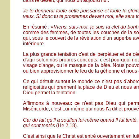
dans le désert, qui nous dit aujourd'hui:
Je te donnerai toute cette puissance et toute la gloir
veux. Si donc tu te prosternes devant moi, elle sera to
En résumé : «
Viens, suis-moi, je suis la clef du bonh
comme des femmes, de toutes les couches de la soci
qui, sous le couvert de la révélation d'un superbe av
intérieure.
La plus grande tentation c'est de perpétuer et de cé
d'agir selon nos propres concepts; c'est pourquoi 
visage d'ange, ou le masque de la bête. Nous pouvo
ou bien approvisionner le feu de la géhenne et nous
Ce qui détruit surtout le monde ce n'est pas d'abor
religiosités qui prennent la place de Dieu et nous a
Dieu permet la tentation.
Affirmons à nouveau: ce n'est pas Dieu qui permet
Miséricorde, c'est Lui-même qui nous l'a dit et prouvé
Car du fait qu'Il a souffert lui-même quand Il fut tenté,
qui sont tentés
(He 2,18).
C'est ainsi que le Christ est entré ouvertement en lut