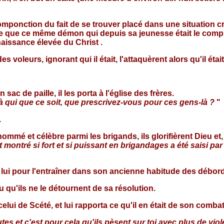
ponction du fait de se trouver placé dans une situation cr
 dire que ce même démon qui depuis sa jeunesse était le com
naissance élevée du Christ .
s voleurs, ignorant qui il était, l'attaquèrent alors qu'il étai
ac de paille, il les porta à l'église des frères.
l à qui que ce soit, que prescrivez-vous pour ces gens-là ?
"
.
ommé et célèbre parmi les brigands, ils glorifièrent Dieu e
montré si fort et si puissant en brigandages a été saisi par
r lui pour l'entraîner dans son ancienne habitude des débor
 peu qu'ils ne le détournent de sa résolution.
elui de Scété, et lui rapporta ce qu'il en était de son combat
butes et c'est pour cela qu'ils pèsent sur toi avec plus de vi