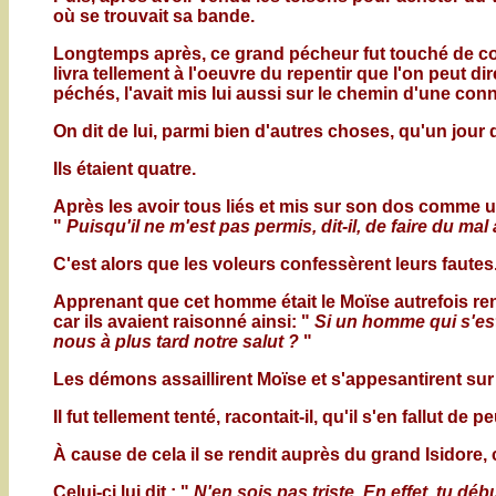
où se trouvait sa bande.
Longtemps après, ce grand pécheur fut touché de com
livra tellement à l'oeuvre du repentir que l'on peut
péchés, l'avait mis lui aussi sur le chemin d'une con
On dit de lui, parmi bien d'autres choses, qu'un jour de
Ils étaient quatre.
Après les avoir tous liés et mis sur son dos comme un s
"
Puisqu'il ne m'est pas permis, dit-il, de faire du ma
C'est alors que les voleurs confessèrent leurs fautes
Apprenant que cet homme était le Moïse autrefois ren
car ils avaient raisonné ainsi: "
Si un homme qui s'est 
nous à plus tard notre salut ?
"
Les démons assaillirent Moïse et s'appesantirent su
Il fut tellement tenté, racontait-il, qu'il s'en fallut de
À cause de cela il se rendit auprès du grand Isidore, c
Celui-ci lui dit : "
N'en sois pas triste. En effet, tu dé