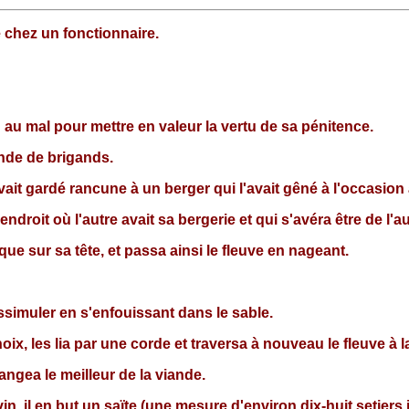
e chez un fonctionnaire.
 au mal pour mettre en valeur la vertu de sa pénitence.
ande de brigands.
avait gardé rancune à un berger qui l'avait gêné à l'occasion 
'endroit où l'autre avait sa bergerie et qui s'avéra être de l'au
ue sur sa tête, et passa ainsi le fleuve en nageant.
dissimuler en s'enfouissant dans le sable.
, les lia par une corde et traversa à nouveau le fleuve à l
mangea le meilleur de la viande.
, il en but un saïte (une mesure d'environ dix-huit setiers ita