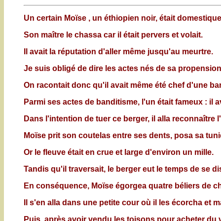
Un certain Moïse , un éthiopien noir, était domestiqu
Son maître le chassa car il était pervers et volait.
Il avait la réputation d'aller même jusqu'au meurtre.
Je suis obligé de dire les actes nés de sa propension
On racontait donc qu'il avait même été chef d'une b
Parmi ses actes de banditisme, l'un était fameux : il 
Dans l'intention de tuer ce berger, il alla reconnaître l
Moïse prit son coutelas entre ses dents, posa sa tuniq
Or le fleuve était en crue et large d'environ un mille.
Tandis qu'il traversait, le berger eut le temps de se 
En conséquence, Moïse égorgea quatre béliers de choix
Il s'en alla dans une petite cour où il les écorcha et 
Puis, après avoir vendu les toisons pour acheter du vin