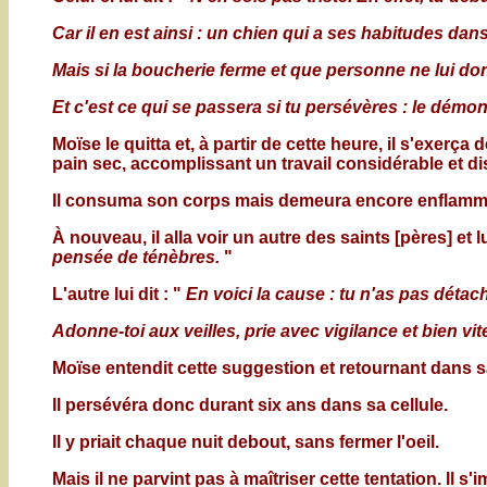
Car il en est ainsi : un chien qui a ses habitudes da
Mais si la boucherie ferme et que personne ne lui don
Et c'est ce qui se passera si tu persévères : le démo
Moïse le quitta et, à partir de cette heure, il s'exer
pain sec, accomplissant un travail considérable et di
Il consuma son corps mais demeura encore enflammé 
À nouveau, il alla voir un autre des saints [pères] et lu
pensée de ténèbres.
"
L'autre lui dit : "
En voici la cause : tu n'as pas détac
Adonne-toi aux veilles, prie avec vigilance et bien vit
Moïse entendit cette suggestion et retournant dans sa c
Il persévéra donc durant six ans dans sa cellule.
Il y priait chaque nuit debout, sans fermer l'oeil.
Mais il ne parvint pas à maîtriser cette tentation. Il s