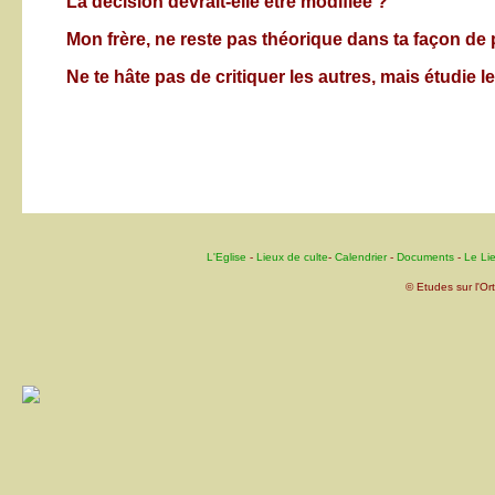
La décision devrait-elle être modifiée ?
Mon frère, ne reste pas théorique dans ta façon de 
Ne te hâte pas de critiquer les autres, mais étudie les
L'Eglise
-
Lieux de culte
-
Calendrier
-
Documents
-
Le Li
© Etudes sur l'O