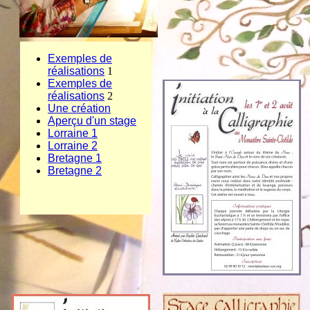
Exemples de
réalisations
1
Exemples de
réalisations
2
Une création
Aperçu d'un stage
Lorraine 1
Lorraine 2
Bretagne 1
Bretagne 2