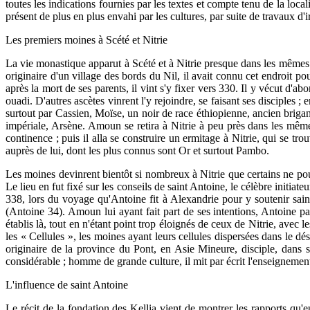
toutes les indications fournies par les textes et compte tenu de la local
présent de plus en plus envahi par les cultures, par suite de travaux d'
Les premiers moines à Scété et Nitrie
La vie monastique apparut à Scété et à Nitrie presque dans les mêmes 
originaire d'un village des bords du Nil, il avait connu cet endroit 
après la mort de ses parents, il vint s'y fixer vers 330. Il y vécut d'
ouadi. D'autres ascètes vinrent l'y rejoindre, se faisant ses disciples
surtout par Cassien, Moïse, un noir de race éthiopienne, ancien briga
impériale, Arsène. Amoun se retira à Nitrie à peu près dans les même
continence ; puis il alla se construire un ermitage à Nitrie, qui se tr
auprès de lui, dont les plus connus sont Or et surtout Pambo.
Les moines devinrent bientôt si nombreux à Nitrie que certains ne pouv
Le lieu en fut fixé sur les conseils de saint Antoine, le célèbre initiat
338, lors du voyage qu'Antoine fit à Alexandrie pour y soutenir sain
(Antoine 34). Amoun lui ayant fait part de ses intentions, Antoine par
établis là, tout en n'étant point trop éloignés de ceux de Nitrie, avec l
les « Cellules », les moines ayant leurs cellules dispersées dans le d
originaire de la province du Pont, en Asie Mineure, disciple, dans 
considérable ; homme de grande culture, il mit par écrit l'enseignemen
L'influence de saint Antoine
Le récit de la fondation des Kellia vient de montrer les rapports qu'