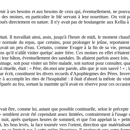
nir à ses besoins et aux besoins de ceux qui, éventuellement, ne pouvaie
le des moines, en particulier le blé servant à leur nourriture. On voi
tribués directement en nature. Il n'y avait pas de boulangerie aux Kellia 
tait. Il travaillait ainsi, assis, jusqu'à l'heure de midi, le moment ch
ure normale du repas, que certains, pour prolonger le jeûne, reportaient
vait un peu d'eau. Certains, comme Evagre à la fin de sa vie, prenaie
 qu'il n'allât visiter quelqu' autre frère. Ces moines en effet n'étaient pa
leur bâton, éventuellement des sandales. Ils allaient parfois assez loin, 
sinage, soit pour visiter un frère malade, soit surtout pour consulter, qua
 rituelle, était : « Père, dis-moi une parole, afin que je sois sauvé ! » ;
r écrit, constituent les divers recueils d'Apophtegmes des Pères. Inver
 accomplir les rites de l'hospitalité : il ôtait d'abord la mélote du visite
réparée au feu, sortant la marmite qu'il avait en réserve pour ces occasions
evait être, comme lui, autant que possible continuelle, selon le précepte 
es » semblent avoir été cependant assez limitées, contrairement à l'usag
la nuit, après quelques heures de sommeil, et que l'on appelait la « peti
, les bras levés, la face tournée vers l'orient, direction que matérialisai
se limitait pas à cette prière liturgique. Il pratiquait une autre forme 