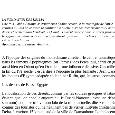
LA FONDATION DES KELLIA
Une fois, l'abba Antoine se rendit chez l'abba Amoun, à la montagne de Nitrie, e
cellules au loin pour avoir la solitude : à quelle distance recommandes-tu que 
désert et recherchons l'endroit. » Quand ils eurent marché dans le désert jusqu'au
bas, quand ils visiteront ceux d'ici, viendront après avoir pris leur collation à la
est de douze bornes.
Apophthegmata Patrum, Antoine.
A l'époque des origines du monachisme chrétien, le centre monastique l
issus les fameux Apophtegmes (ou Paroles) des Pères, qui, écrits en gre
aussi bien en Orient qu'en Occident, une influence décisive. Ces mil
la fin du IVe siècle, c'est-à-dire à l'époque la plus brillante : Jean Ca
les moines d'Egypte, adaptée en latin par Rufin, qui, lui aussi, connaiss
Les déserts de Basse Egypte
La localisation de ces déserts, connus par les sources grecques et lati
était ce que l'on appelle aujourd'hui le Ouadi Natroun : c'est une dép
son nom) et qui se trouve non loin de la route actuelle, dite « route 
connus des touristes qui ne négligent pas de visiter l'Egypte chrétien
Delta, à environ 15 km au sud de la ville de Damanhour. L'emplacement 