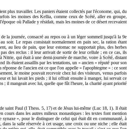
nt plus travailler. Les paniers étaient collectés par l'économe, qui, du
t parfois les moines des Kellia, comme ceux de Scété, aller en groupe,
à l'époque où Pallade y résidait, mais les moines de ce désert recevaient
aud de la journée, consacré au repos ou à un léger sommeil jusqu'à la 9e
 au soir. Le repas consistait normalement en pain sec, la ration étant
nt, au lieu de pain, que leur estomac ne supportait plus, des herbes
s des reclus : il leur arrivait de sortir de leur cellule ; en ce cas, ils
à Nitrie, qui était à une demi-journée de marche, voire à Scété, distant
nd ils étaient assaillis par les tentations, un « ancien » réputé pour son
 la réponse de l'ancien est ce que l'on appelle « l'apophtegme » : ce sont
sement, le moine pouvait recevoir chez lui des visiteurs, venus parfois
ur et lui lavait les pieds ; il lui offrait ensuite à manger, lui servait ce
 ; il mangeait avec lui, quelle que fût l'heure, la charité ayant priorité
de saint Paul (I Thess. 5, 17) et de Jésus lui-même (Luc 18, 1). Il était
e en cours dans les autres milieux monastiques : les textes font mention
te synaxe », pour le distinguer de celui qui était dit en communauté, à
t, dans la salle réservée à cet usage, une croix ou une niche ; elle était
de prière qui, elle, était compatible avec le travail : c'est ce que l'on