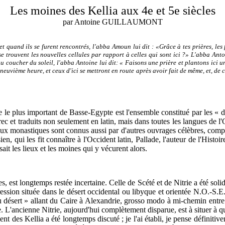
Les moines des Kellia aux 4e et 5e siècles
par Antoine GUILLAUMONT
t quand ils se furent rencontrés, l'abba Amoun lui dit : «Grâce à tes prières, les 
se trouvent les nouvelles cellules par rapport à celles qui sont ici ?» L'abba An
 coucher du soleil, l'abba Antoine lui dit: « Faisons une prière et plantons ici une
 neuvième heure, et ceux d'ici se mettront en route après avoir fait de même, et, de ce
e plus important de Basse-Egypte est l'ensemble constitué par les « dés
c et traduits non seulement en latin, mais dans toutes les langues de l'O
ieux monastiques sont connus aussi par d'autres ouvrages célèbres, comp
ssien, qui les fit connaître à l'Occident latin, Pallade, l'auteur de l'Hi
ait les lieux et les moines qui y vécurent alors.
nes, est longtemps restée incertaine. Celle de Scété et de Nitrie a été 
ression située dans le désert occidental ou libyque et orientée N.O.-S.E.
du désert » allant du Caire à Alexandrie, grosso modo à mi-chemin entre
ne. L'ancienne Nitrie, aujourd'hui complètement disparue, est à situer à 
des Kellia a été longtemps discuté ; je l'ai établi, je pense définitiv