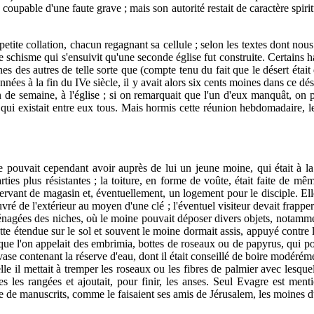
upable d'une faute grave ; mais son autorité restait de caractère spirit
etite collation, chacun regagnant sa cellule ; selon les textes dont nous 
schisme qui s'ensuivit qu'une seconde église fut construite. Certains habi
nes des autres de telle sorte que (compte tenu du fait que le désert était 
années à la fin du IVe siècle, il y avait alors six cents moines dans ce d
 de semaine, à l'église ; si on remarquait que l'un d'eux manquât, on pe
é qui existait entre eux tous. Mais hormis cette réunion hebdomadaire, 
 pouvait cependant avoir auprès de lui un jeune moine, qui était à la f
arties plus résistantes ; la toiture, en forme de voûte, était faite de mê
 servant de magasin et, éventuellement, un logement pour le disciple. El
uvré de l'extérieur au moyen d'une clé ; l'éventuel visiteur devait frappe
nagées des niches, où le moine pouvait déposer divers objets, notamment 
e natte étendue sur le sol et souvent le moine dormait assis, appuyé contr
ce que l'on appelait des embrimia, bottes de roseaux ou de papyrus, qui pou
n vase contenant la réserve d'eau, dont il était conseillé de boire modérém
le il mettait à tremper les roseaux ou les fibres de palmier avec lesquels
res les rangées et ajoutait, pour finir, les anses. Seul Evagre est me
opie de manuscrits, comme le faisaient ses amis de Jérusalem, les moines