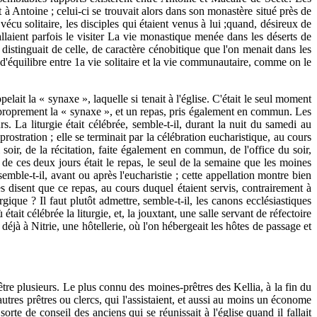
 Antoine ; celui-ci se trouvait alors dans son monastère situé près de
vécu solitaire, les disciples qui étaient venus à lui ;quand, désireux de
allaient parfois le visiter La vie monastique menée dans les déserts de
 distinguait de celle, de caractère cénobitique que l'on menait dans les
'équilibre entre 1a vie solitaire et la vie communautaire, comme on le
lait la « synaxe », laquelle si tenait à l'église. C'était le seul moment
 proprement la « synaxe », et un repas, pris également en commun. Les
. La liturgie était célébrée, semble-t-il, durant la nuit du samedi au
stration ; elle se terminait par la célébration eucharistique, au cours
soir, de la récitation, faite également en commun, de l'office du soir,
e ces deux jours était le repas, le seul de la semaine que les moines
mble-t-il, avant ou après l'eucharistie ; cette appellation montre bien
es disent que ce repas, au cours duquel étaient servis, contrairement à
rgique ? Il faut plutôt admettre, semble-t-il, les canons ecclésiastiques
ait célébrée la liturgie, et, la jouxtant, une salle servant de réfectoire
éjà à Nitrie, une hôtellerie, où l'on hébergeait les hôtes de passage et
être plusieurs. Le plus connu des moines-prêtres des Kellia, à la fin du
d'autres prêtres ou clercs, qui l'assistaient, et aussi au moins un économe
sorte de conseil des anciens qui se réunissait à l'église quand il fallait