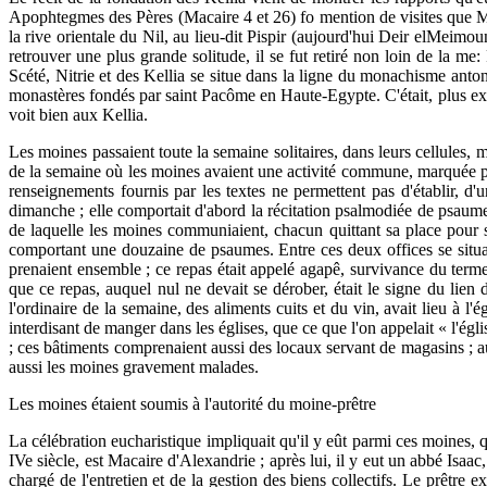
Apophtegmes des Pères (Macaire 4 et 26) fo mention de visites que Mac
la rive orientale du Nil, au lieu-dit Pispir (aujourd'hui Deir elMeimoun
retrouver une plus grande solitude, il se fut retiré non loin de la me
Scété, Nitrie et des Kellia se situe dans la ligne du monachisme antoni
monastères fondés par saint Pacôme en Haute-Egypte. C'était, plus exa
voit bien aux Kellia.
Les moines passaient toute la semaine solitaires, dans leurs cellules, m
de la semaine où les moines avaient une activité commune, marquée pa
renseignements fournis par les textes ne permettent pas d'établir, d'
dimanche ; elle comportait d'abord la récitation psalmodiée de psaumes
de laquelle les moines communiaient, chacun quittant sa place pour se 
comportant une douzaine de psaumes. Entre ces deux offices se situai
prenaient ensemble ; ce repas était appelé agapê, survivance du terme 
que ce repas, auquel nul ne devait se dérober, était le signe du lien 
l'ordinaire de la semaine, des aliments cuits et du vin, avait lieu à l'
interdisant de manger dans les églises, que ce que l'on appelait « l'égli
; ces bâtiments comprenaient aussi des locaux servant de magasins ; au 
aussi les moines gravement malades.
Les moines étaient soumis à l'autorité du moine-prêtre
La célébration eucharistique impliquait qu'il y eût parmi ces moines, q
IVe siècle, est Macaire d'Alexandrie ; après lui, il y eut un abbé Isaac, 
chargé de l'entretien et de la gestion des biens collectifs. Le prêtre ex