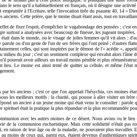
ans le sens qu'il a habituellement en français, où il désigne une activité
nt empruntée à l'Ecriture, telle l'invocation tirée du psaume 40, 14 « Die
nciens. Cette prière, que le moine disait étant assis, tout en travaillant
 effet de fixer l'esprit, d'empêcher le vagabondage des pensées ; c'est en
vagre surtout a analysées avec beaucoup de finesse, les jugeant inspirées,
était dans le monde, ou le visage de jolies femmes qu'il vit alors ; d'au
arole ou d'un geste de l'un de ses frères qui l'ont peiné ; d'autres flatt
tainement celles, qui sont inspirées par le démon de l'« acédie », appe
 milieu du jour ; c'est un sentiment complexe qui envahit alors l'âme du 
qu'il pourrait avoir ailleurs un travail moins pénible et plus rémunérateur,
out lieu. Le moine est ainsi tenté de quitter sa cellule, et même l'ét
Jugement.
 par les anciens ; c'est ce que l'on appelait l'hésychia, ces moines éta
sous les meilleurs motifs : la charité, qui pousse à aller visiter un frè
 », répond un ancien à un jeune moine qui était venu le consulter : parol
re spirituel était la pratique la plus répandue et la plus recommandée pour
e communion avec les autres moines de ce désert. Nous avons vu le lien
vie de la communion eucharistique. Mais cette solidarité n'était pas ro
en raison de leur âge ou de la maladie, ne pouvaient plus travailler. Et s
 au moins de ceux qui, parmi eux, étaient devenus d'authentiques spiri