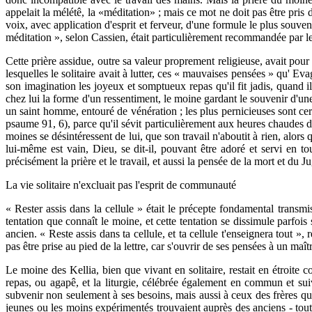
appelait la mélétê, la «méditation» ; mais ce mot ne doit pas être pris d
voix, avec application d'esprit et ferveur, d'une formule le plus souve
méditation », selon Cassien, était particulièrement recommandée par les a
Cette prière assidue, outre sa valeur proprement religieuse, avait pour
lesquelles le solitaire avait à lutter, ces « mauvaises pensées » qu' E
son imagination les joyeux et somptueux repas qu'il fit jadis, quand il 
chez lui la forme d'un ressentiment, le moine gardant le souvenir d'une p
un saint homme, entouré de vénération ; les plus pernicieuses sont cer
psaume 91, 6), parce qu'il sévit particulièrement aux heures chaudes du
moines se désintéressent de lui, que son travail n'aboutit à rien, alors 
lui-même est vain, Dieu, se dit-il, pouvant être adoré et servi en t
précisément la prière et le travail, et aussi la pensée de la mort et du 
La vie solitaire n'excluait pas l'esprit de communauté
« Rester assis dans la cellule » était le précepte fondamental transmis
tentation que connaît le moine, et cette tentation se dissimule parfois 
ancien. « Reste assis dans ta cellule, et ta cellule t'enseignera tout
pas être prise au pied de la lettre, car s'ouvrir de ses pensées à un maît
Le moine des Kellia, bien que vivant en solitaire, restait en étroit
repas, ou agapê, et la liturgie, célébrée également en commun et sui
subvenir non seulement à ses besoins, mais aussi à ceux des frères qui, 
jeunes ou les moins expérimentés trouvaient auprès des anciens - tout