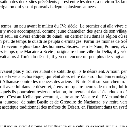
isation des deux sites précédents ; il est entre les deux, à environ 18 km a
irrigation qui y sont poursuivis depuis plusieurs années.
temps, un peu avant le milieu du IVe siècle. Le premier qui alla vivre e
pour y avoir accompagné, comme jeune chamelier, des gens de son village
abord seul, en divers endroits du ouadi, en dernier lieu dans la région où
 ; en peu de temps le ouadi se peupla d'ermitages. Parmi les moines de Sc
nd devenu le plus doux des hommes, Sisoès, Jean le Nain, Poimen, et, as
s temps que Macaire à Scété ; originaire d'une ville du Delta, il y véc
ouvait alors à l'orée du désert ; il y vécut encore un peu plus de vingt
aient plus y trouver autant de solitude qu'ils le désiraient. Amoun pen
eur de la vie anachorétique, qui était alors retiré dans son lointain ermi
t Athanase contre les menées des ariens : Nitrie était sur son chemin.
tit avec lui dans le désert et, à environ quatre heures de marche, lui 
esquels ils pourraient rester en relation, trouveraient dans l'étendue du dé
ésert. C'est au Kellia que vécurent, entre autre Macaire dit l'Alexandri
sa jeunesse, de saint Basile et de Grégoire de Nazianze, s'y retira v
t ascétique traditionnel des maîtres du Désert, en l'insérant dans un sy
eut Amoun avec Antoine et l'influence que celui-ci exerçait sur lui. De