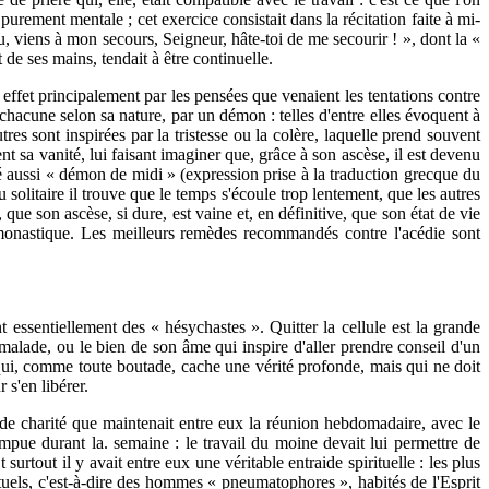
 purement mentale ; cet exercice consistait dans la récitation faite à mi-
u, viens à mon secours, Seigneur, hâte-toi de me secourir ! », dont la «
 de ses mains, tendait à être continuelle.
 effet principalement par les pensées que venaient les tentations contre
 chacune selon sa nature, par un démon : telles d'entre elles évoquent à
tres sont inspirées par la tristesse ou la colère, laquelle prend souvent
ent sa vanité, lui faisant imaginer que, grâce à son ascèse, il est devenu
lé aussi « démon de midi » (expression prise à la traduction grecque du
solitaire il trouve que le temps s'écoule trop lentement, que les autres
 que son ascèse, si dure, est vaine et, en définitive, que son état de vie
at monastique. Les meilleurs remèdes recommandés contre l'acédie sont
nt essentiellement des « hésychastes ». Quitter la cellule est la grande
re malade, ou le bien de son âme qui inspire d'aller prendre conseil d'un
e qui, comme toute boutade, cache une vérité profonde, mais qui ne doit
 s'en libérer.
 de charité que maintenait entre eux la réunion hebdomadaire, avec le
mpue durant la. semaine : le travail du moine devait lui permettre de
urtout il y avait entre eux une véritable entraide spirituelle : les plus
tuels, c'est-à-dire des hommes « pneumatophores », habités de l'Esprit