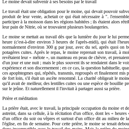
Le moine devait subvenir à ses besoins par le travail
Le travail était une obligation pour le moine, qui devait pouvoir subve
produit de leur vente, achetait ce qui était nécessaire à ". l'ensemb
participer à la moisson dans les régions habitées ; ils étaient alors ré
leur pain de Nitrie, où se trouvaient plusieurs boulangeries.
Le moine se mettait au travail dès que la lumière du jour le lui permet
heure (c'est-à-dire environ 3 heures de l'après-midi), qui était l'he
normalement d'environ 300 g par jour, avec du sel, après quoi on bu
potagères cuites. Après le repas, le moine reprenait son travail, à moins
revêtaient leur « mélote », un manteau en peau de chèvre, et prenaient 
d'un jour et une nuit ; mais le plus souvent ils se rendaient dans le voi
expérience et son discernement ; en ce cas, la question habituelle, quasi
ces apophtegmes qui, répétés, transmis, regroupés et finalement mis pa
de fort loin, s'il était un ascète renommé. La charité obligeait le moine à
qu'il avait de meilleur, des lentilles cuites ou une espèce de bouillie p
sur le jeûne. Et naturellement il l'invitait à partager aussi sa prière.
Prière et méditation
La prière était, avec le travail, la principale occupation du moine et d
astreint, dans sa cellule, à la récitation d'un office, dont les « heur
d'un office du soir ou vêpres et surtout d'un office dit au milieu de 
l'église, en fin de semaine. Pour cette prière, le moine se tenait debout
donc incompatible avec le travail des mains. Mais la prière du moine ne 