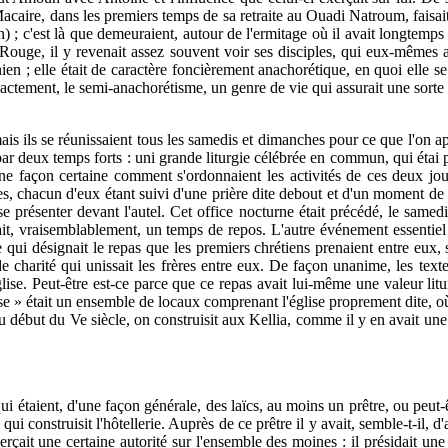
aire, dans les premiers temps de sa retraite au Ouadi Natroum, faisait à
) ; c'est là que demeuraient, autour de l'ermitage où il avait longtemps 
: Rouge, il y revenait assez souvent voir ses disciples, qui eux-mêmes 
en ; elle était de caractère foncièrement anachorétique, en quoi elle se
ctement, le semi-anachorétisme, un genre de vie qui assurait une sorte d
ais ils se réunissaient tous les samedis et dimanches pour ce que l'on appe
r deux temps forts : uni grande liturgie célébrée en commun, qui étai
une façon certaine comment s'ordonnaient les activités de ces deux jours
, chacun d'eux étant suivi d'une prière dite debout et d'un moment de pro
présenter devant l'autel. Cet office nocturne était précédé, le samedi 
t, vraisemblablement, un temps de repos. L'autre événement essentiel d
qui désignait le repas que les premiers chrétiens prenaient entre eux, se
de charité qui unissait les frères entre eux. De façon unanime, les text
église. Peut-être est-ce parce que ce repas avait lui-même une valeur litu
se » était un ensemble de locaux comprenant l'église proprement dite, où ét
début du Ve siècle, on construisit aux Kellia, comme il y en avait une d
ui étaient, d'une façon générale, des laïcs, au moins un prêtre, ou peut-
qui construisit l'hôtellerie. Auprès de ce prêtre il y avait, semble-t-il, 
erçait une certaine autorité sur l'ensemble des moines : il présidait une 