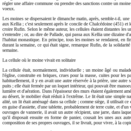
régler une affaire commune ou prendre des sanctions contre un moine co
voeux.
Les moines se dispersaient le dimanche matin, après, semble-t-il, une p
aux Kellia ; c'est seulement après le concile de Chalcédoine (451) et le 
croire Rufin. Selon le même auteur, les cellules étaient distantes les u
s'entendre ; or, au dire de Pallade, qui passa aux Kellia une dizaine d'
l'habitat monastique. En principe, tous les moines se rendaient, en fin
durant la semaine, ce qui était signe, remarque Rufin, de la solidarit
semaine.
La cellule où le moine vivait en solitaire
La cellule était, normalement, individuelle ; un moine âgé ou malade
l'église, construite en briques, crues pour la masse, cuites pour les p
habituellement, il y en avait une autre réservée à la prière, une autre
puits ; elle était fermée par un loquet intérieur, qui pouvait être manoe
lumière et d'aération. Dans l'épaisseur des murs étaient également amé
au désert, le mobilier était réduit à l'extrême. Le lit était une simpl
alité, un lit était aménagé dans sa cellule ; comme siège, il utilisait 
en guise d'assiette, d'une tablette, probablement de terre cuite, et d'u
ouvrages de vannerie, il avait un autre récipient, une jarre, dans laquel
qu'il disposait ensuite en forme de panier, cousait les unes aux aut
composition de ses propres ouvrages, il se livrait, pour vivre, à la c