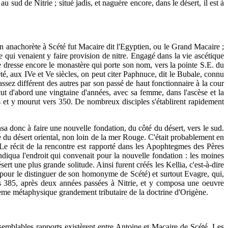
u sud de Nitrie ; situé jadis, et naguère encore, dans le désert, il est à
n anachorète à Scété fut Macaire dit l'Egyptien, ou le Grand Macaire ;
 qui venaient y faire provision de nitre. Engagé dans la vie ascétique
 se dresse encore le monastère qui porte son nom, vers la pointe S.E. du
été, aux IVe et Ve siècles, on peut citer Paphnuce, dit le Bubale, connu
sez différent des autres par son passé de haut fonctionnaire à la cour
ut d'abord une vingtaine d'années, avec sa femme, dans l'ascèse et la
 ans et y mourut vers 350. De nombreux disciples s'établirent rapidement
sa donc à faire une nouvelle fondation, du côté du désert, vers le sud.
tage du désert oriental, non loin de la mer Rouge. C'était probablement en
 Le récit de la rencontre est rapporté dans les Apophtegmes des Pères
indiqua l'endroit qui convenait pour la nouvelle fondation : les moines
sert une plus grande solitude. Ainsi furent créés les Kellia, c'est-à-dire
n (pour le distinguer de son homonyme de Scété) et surtout Evagre, qui,
ers 385, après deux années passées à Nitrie, et y composa une oeuvre
stème métaphysique grandement tributaire de la doctrine d'Origène.
 semblables rapports existèrent entre Antoine et Macaire de Scété. Les