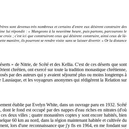
frères sont devenus très nombreux et certains d'entre eux désirent construire des
toine lui répondit : « Mangeons à la neuvième heure, puis partons, parcourons le
 croix ; c'est ici que construiront ceux qui désirent construire, ainsi ceux de là-
tte manière, ils pourront se rendre visite sans se laisser divertir. » Or la distance
erts » de Nitrie, de Scété et des Kellia. C'est de ces déserts que sont
rient chrétien, ont exercé sur toute la tradition monastique chrétienne,
osés par des auteurs qui y avaient séjourné plus ou moins longtemps à
stoire Lausiaque, et les voyageurs anonymes qui rédigèrent la Relation sur
solidement établie par Evelyn White, dans un ouvrage paru en 1932. Scété
, dont le fond est occupé par des nappes d'eau riches en nitrates (d'où
 ces deux villes ; quatre monastères coptes y sont encore habités, bien
quelque 60 km au nord, dans la région maintenant habitée et cultivée du
ement, lors d'une reconnaissance que j'y fis en 1964, en me fondant sur