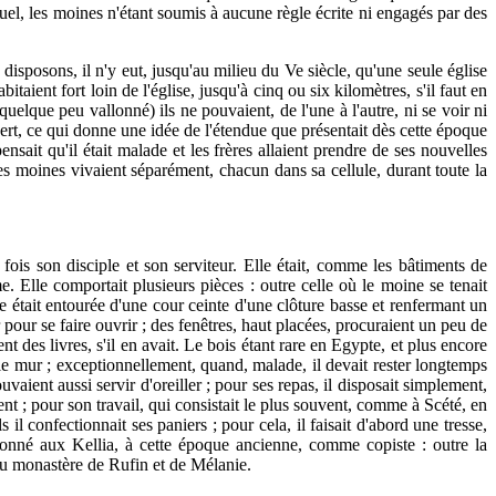
uel, les moines n'étant soumis à aucune règle écrite ni engagés par des
disposons, il n'y eut, jusqu'au milieu du Ve siècle, qu'une seule église
taient fort loin de l'église, jusqu'à cinq ou six kilomètres, s'il faut en
quelque peu vallonné) ils ne pouvaient, de l'une à l'autre, ni se voir ni
ésert, ce qui donne une idée de l'étendue que présentait dès cette époque
nsait qu'il était malade et les frères allaient prendre de ses nouvelles
les moines vivaient séparément, chacun dans sa cellule, durant toute la
ois son disciple et son serviteur. Elle était, comme les bâtiments de
me. Elle comportait plusieurs pièces : outre celle où le moine se tenait
le était entourée d'une cour ceinte d'une clôture basse et renfermant un
r pour se faire ouvrir ; des fenêtres, haut placées, procuraient un peu de
des livres, s'il en avait. Le bois étant rare en Egypte, et plus encore
e le mur ; exceptionnellement, quand, malade, il devait rester longtemps
vaient aussi servir d'oreiller ; pour ses repas, il disposait simplement,
ent ; pour son travail, qui consistait le plus souvent, comme à Scété, en
 il confectionnait ses paniers ; pour cela, il faisait d'abord une tresse,
ntionné aux Kellia, à cette époque ancienne, comme copiste : outre la
 du monastère de Rufin et de Mélanie.