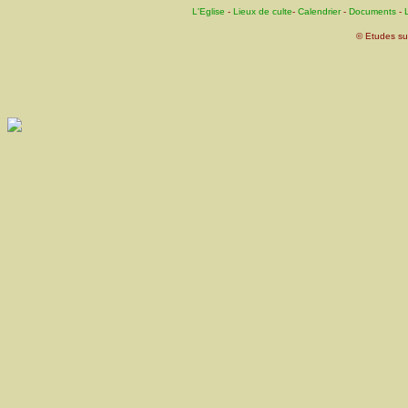
L'Eglise
-
Lieux de culte
-
Calendrier
-
Documents
-
L
© Etudes su