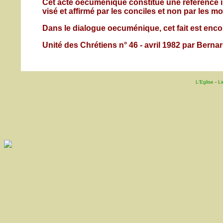
Cet acte oecuménique constitue une référence im
visé et affirmé par les conciles et non par les mo
Dans le dialogue oecuménique, cet fait est enc
Unité des Chrétiens n° 46 - avril 1982 par Bern
L'Eglise
-
Li