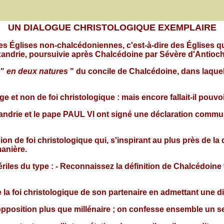
UN DIALOGUE CHRISTOLOGIQUE EXEMPLAIRE
s Églises non-chalcédoniennes, c'est-à-dire des Églises qu
lexandrie, poursuivie après Chalcédoine par Sévère d'Antioch
 "
en deux natures
" du concile de Chalcédoine, dans laquell
ge et non de foi christologique : mais encore fallait-il pouv
xandrie et le pape PAUL VI ont signé une déclaration commu
n de foi christologique qui, s'inspirant au plus près de la 
manière.
riles du type : - Reconnaissez la définition de Chalcédoine 
 la foi christologique de son partenaire en admettant une di
opposition plus que millénaire ; on confesse ensemble un s