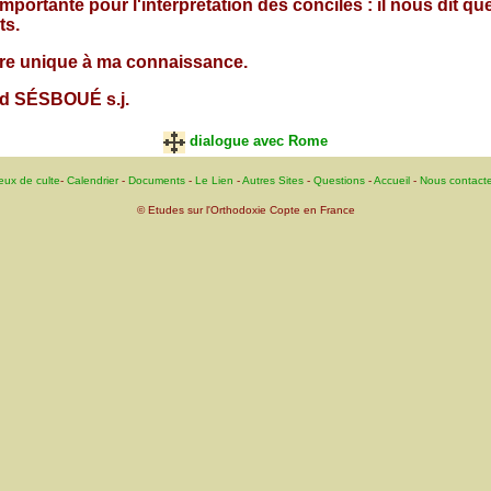
portante pour l'interprétation des conciles : il nous dit 
ts.
ore unique à ma connaissance.
ard SÉSBOUÉ s.j.
dialogue avec Rome
eux de culte
-
Calendrier
-
Documents
-
Le Lien
-
Autres Sites
-
Questions
-
Accueil
-
Nous contacte
© Etudes sur l'Orthodoxie Copte en France