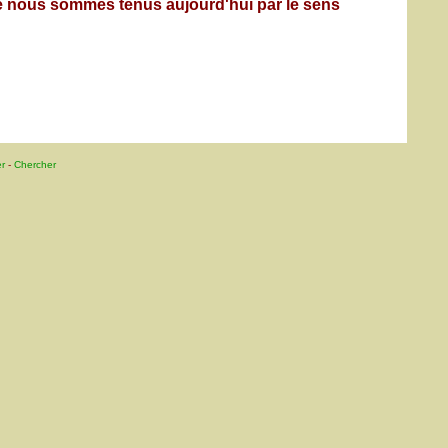
que nous sommes tenus aujourd'hui par le sens
r
-
Chercher