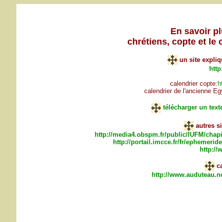
En savoir pl
chrétiens, copte et le
un site expliq
http
calendrier copte:
h
calendrier de l'ancienne Eg
télécharger un text
autres s
http://media4.obspm.fr/public/IUFM/chap
http://portail.imcce.fr/fr/ephemer
http://
c
http://www.auduteau.n