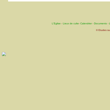
L'Eglise
-
Lieux de culte
-
Calendrier
-
Documents
-
L
© Etudes su