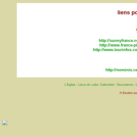
liens p
http://sunnyfrance.
http://www.france-p
http://www.tourinfos.c
http://nominis.c
L'Eglise
-
Lieux de culte
-
Calendrier
-
Documents
-
L
© Etudes su