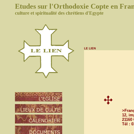
Etudes sur l'Orthodoxie
Copte
en Fra
culture et spiritualité des chrétiens d'Egypte
LE LIEN
>Fran
12, im
21160
Tél : 