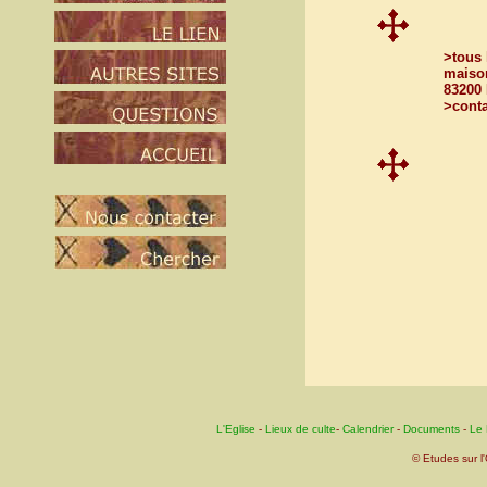
>tous 
maison
83200 
>conta
L'Eglise
-
Lieux de culte
-
Calendrier
-
Documents
-
Le 
© Etudes sur l