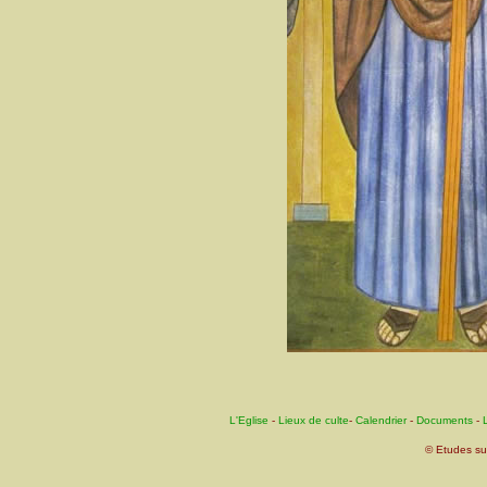
L'Eglise
-
Lieux de culte
-
Calendrier
-
Documents
-
L
© Etudes su