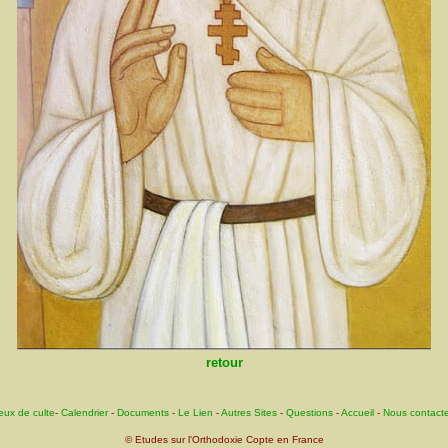
retour
eux de culte
-
Calendrier
-
Documents
-
Le Lien
-
Autres Sites
-
Questions
-
Accueil
-
Nous contacte
© Etudes sur l'Orthodoxie Copte en France