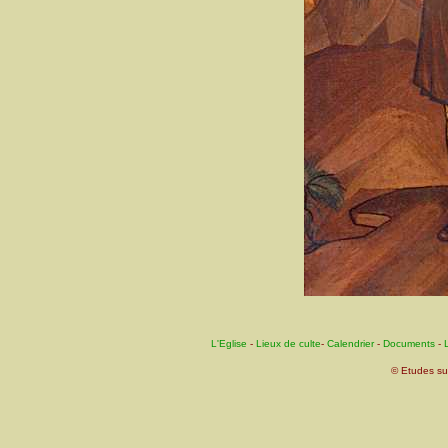
L'Eglise
-
Lieux de culte
-
Calendrier
-
Documents
-
L
© Etudes su