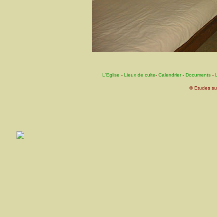
L'Eglise
-
Lieux de culte
-
Calendrier
-
Documents
-
L
© Etudes su