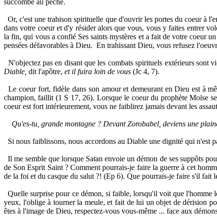
succombe au péché.
Or, c'est une trahison spirituelle que d'ouvrir les portes du coeur à 
dans votre coeur et d'y résider alors que vous, vous y faites entrer 
la fin, qui vous a confié Ses saints mystères et a fait de votre coeur
pensées défavorables à Dieu.
En trahissant Dieu, vous refusez l'oeuv
N'objectez pas en disant que les combats spirituels extérieurs sont v
Diable,
dit l'apôtre,
et il fuira loin de vous
(Jc 4, 7).
Le coeur fort, fidèle dans son amour et demeurant en Dieu est à mê
champion, faillit (1 S 17, 26). Lorsque le coeur du prophète Moïse se
coeur est fort intérieurement, vous ne faiblirez jamais devant les assau
Qu'es-tu, grande montagne ? Devant Zorobabel, deviens une plain
Si nous faiblissons, nous accordons au Diable une dignité qui n'est pas
Il me semble que lorsque Satan envoie un démon de ses suppôts pour a
de Son Esprit Saint ? Comment pourrais-je faire la guerre à cet homm
de la foi et du casque du salut ?! (Ep 6). Que pourrais-je faire s'il fait
Quelle surprise pour ce démon, si faible, lorsqu'il voit que l'homme le c
yeux, l'oblige à tourner la meule, et fait de lui un objet de dérision p
êtes à l'image de Dieu, respectez-vous vous-même ... face aux démons