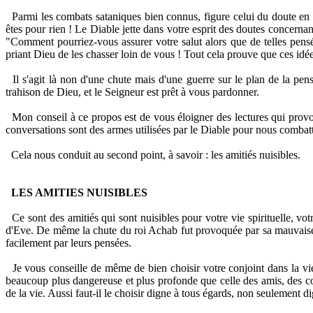
Parmi les combats sataniques bien connus, figure celui du doute en 
êtes pour rien ! Le Diable jette dans votre esprit des doutes concernant
"Comment pourriez-vous assurer votre salut alors que de telles pensé
priant Dieu de les chasser loin de vous ! Tout cela prouve que ces id
Il s'agit là non d'une chute mais d'une guerre sur le plan de la p
trahison de Dieu, et le Seigneur est prêt à vous pardonner.
Mon conseil à ce propos est de vous éloigner des lectures qui prov
conversations sont des armes utilisées par le Diable pour nous combatt
Cela nous conduit au second point, à savoir : les amitiés nuisibles.
LES AMITIES NUISIBLES
Ce sont des amitiés qui sont nuisibles pour votre vie spirituelle, vo
d'Eve. De même la chute du roi Achab fut provoquée par sa mauvaise f
facilement par leurs pensées.
Je vous conseille de même de bien choisir votre conjoint dans la vie c
beaucoup plus dangereuse et plus profonde que celle des amis, des co
de la vie. Aussi faut-il le choisir digne à tous égards, non seulement 