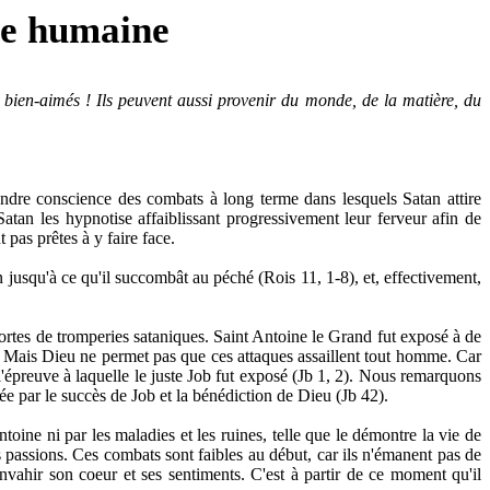
âme humaine
 bien-aimés ! Ils peuvent aussi provenir du monde, de la matière, du
endre conscience des combats à long terme dans lesquels Satan attire
, Satan les hypnotise affaiblissant progressivement leur ferveur afin de
 pas prêtes à y faire face.
n jusqu'à ce qu'il succombât au péché (Rois 11, 1-8), et, effectivement,
sortes de tromperies sataniques. Saint Antoine le Grand fut exposé à de
uir. Mais Dieu ne permet pas que ces attaques assaillent tout homme. Car
l'épreuve à laquelle le juste Job fut exposé (Jb 1, 2). Nous remarquons
ée par le succès de Job et la bénédiction de Dieu (Jb 42).
ntoine ni par les maladies et les ruines, telle que le démontre la vie de
s passions. Ces combats sont faibles au début, car ils n'émanent pas de
nvahir son coeur et ses sentiments. C'est à partir de ce moment qu'il