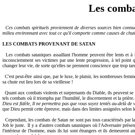
Les combat
Ces combats spirituels proviennent de diverses sources bien connu
milieu environnant avec tout ce qu'il comporte comme causes de chute
LES COMBATS PROVENANT DE SATAN
Les combats sataniques assaillant l'homme peuvent être lents et à
inconsciemment ses victimes par une lente progression, à tel point q
changer leur vie, de sorte qu'elles ne prennent conscience que trop tard 
C'est peut-être ainsi que, par le luxe, le plaisir, les nombreuses fem
sa chute eut lieu lors de sa vieillesse !
Quant aux combats violents et surprenants du Diable, ils peuvent se m
tels combats où il triompha par l'humilité, le discernement et la prièr
Dieu est fidèle, Il ne permettra pas que vous soyez tentés au-delà de 
que Dieu permit cette épreuve, mais dans des limites assignées selon le
Cependant, les combats de Satan ne sont pas tous caractérisés par la t
Job le juste.
Il y a d'autres combats sataniques où l'Adversaire présen
l'intérieur de l'homme, mais ils lui sont étrangers et ils demeurent