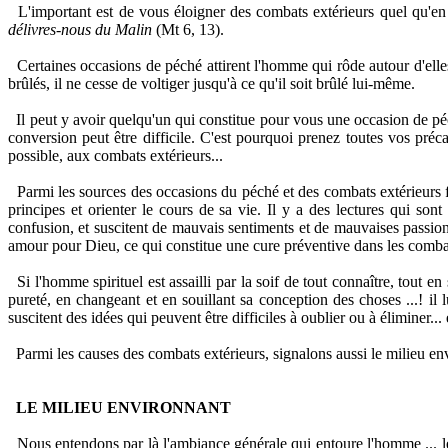
L'important est de vous éloigner des combats extérieurs quel qu'en 
délivres-nous du Malin
(Mt 6, 13).
Certaines occasions de péché attirent l'homme qui rôde autour d'elles
brûlés, il ne cesse de voltiger jusqu'à ce qu'il soit brûlé lui-même.
Il peut y avoir quelqu'un qui constitue pour vous une occasion de péc
conversion peut être difficile. C'est pourquoi prenez toutes vos préc
possible, aux combats extérieurs...
Parmi les sources des occasions du péché et des combats extérieurs f
principes et orienter le cours de sa vie. Il y a des lectures qui son
confusion, et suscitent de mauvais sentiments et de mauvaises passions.
amour pour Dieu, ce qui constitue une cure préventive dans les combat
Si l'homme spirituel est assailli par la soif de tout connaître, tout e
pureté, en changeant et en souillant sa conception des choses ...! il l
suscitent des idées qui peuvent être difficiles à oublier ou à éliminer..
Parmi les causes des combats extérieurs, signalons aussi le milieu en
LE MILIEU ENVIRONNANT
Nous entendons par là l'ambiance générale qui entoure l'homme ... les