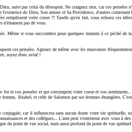
Dieu, suivi par celui du désespoir. Ne craignez rien, car ces pensées n
 l'existence de Dieu, Son amour et Sa Providence, d'autres contestant l'eff
es remplissent votre coeur ?! Tandis qu'en fait, vous refusez ces idées
ées n'émanent pas de vous.
ensée. Même si vous succombez pour quelques instants à ce péché de la
oquent ces pensées. Agissez de même avec les mauvaises fréquentations 
re, soyez donc avisé !
tre foi et vos pensées et qui corrompent votre coeur et vos sentiments...
emme, Jézabel, et celle de Salomon par ses femmes étrangères. C'est po
onjugale, car il influencera sans aucun doute votre vie spirituelle, soit
nnaissances et des collègues... L'ami peut s'entretenir avec vous à des
digne du point de vue social, mais aussi profond du point de vue spirituel