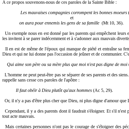
A ce propos souvenons-nous de ces paroles de la Sainte Bible :
Les mauvaises compagnies corrompent les bonnes moeurs
et
on aura pour ennemis les gens de sa famille
(Mt 10, 36).
Un exemple nous en est donné par les parents qui empêchent leurs enfant
les invitent à se parer indécemment et à s'adonner aux mauvais divertis
Il en est de même de l'époux qui manque de piété et entraîne sa fem
Dieu et qui ne lui donne pas l'occasion de jeûner et de communier. C'
Qui aime son père ou sa mère plus que moi n'est pas digne de moi
L'homme ne peut peut-être pas se séparer de ses parents et des siens. M
rappelle sans cesse ces paroles de l'apôtre :
Il faut obéir à Dieu plutôt qu'aux hommes
(Ac 5, 29).
Or, il n'y a pas d'être plus cher que Dieu, ni plus digne d'amour que 
Cependant, il y a des parents dont il faudrait s'éloigner. Et s'il n'e
tout acte mauvais.
Mais certaines personnes n'ont pas le courage de s'éloigner des péche