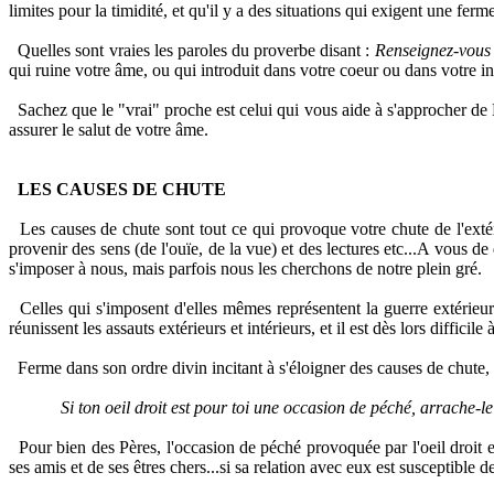
limites pour la timidité, et qu'il y a des situations qui exigent une ferm
Quelles sont vraies les paroles du proverbe disant :
Renseignez-vous 
qui ruine votre âme, ou qui introduit dans votre coeur ou dans votre int
Sachez que le "vrai" proche est celui qui vous aide à s'approcher de D
assurer le salut de votre âme.
LES CAUSES DE CHUTE
Les causes de chute sont tout ce qui provoque votre chute de l'ex
provenir des sens (de l'ouïe, de la vue) et des lectures etc...A vous 
s'imposer à nous, mais parfois nous les cherchons de notre plein gré.
Celles qui s'imposent d'elles mêmes représentent la guerre extérieu
réunissent les assauts extérieurs et intérieurs, et il est dès lors diffic
Ferme dans son ordre divin incitant à s'éloigner des causes de chute,
Si ton oeil droit est pour toi une occasion de péché, arrache-le e
Pour bien des Pères, l'occasion de péché provoquée par l'oeil droit es
ses amis et de ses êtres chers...si sa relation avec eux est susceptible d