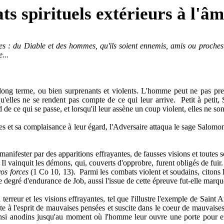
s spirituels extérieurs à l'
es : du Diable et des hommes, qu'ils soient ennemis, amis ou proches
...
 long terme, ou bien surprenants et violents. L'homme peut ne pas pr
u'elles ne se rendent pas compte de ce qui leur arrive.
Petit à petit
de ce qui se passe, et lorsqu'il leur assène un coup violent, elles ne sont
mes et sa complaisance à leur égard, l'Adversaire attaqua le sage Salomo
anifester par des apparitions effrayantes, de fausses visions et toutes 
e. Il vainquit les démons, qui, couverts d'opprobre, furent obligés de f
vos forces
(1 Co 10, 13).
Parmi les combats violent et soudains, citons 
 degré d'endurance de Job, aussi l'issue de cette épreuve fut-elle marqu
erreur et les visions effrayantes, tel que l'illustre l'exemple de Saint A
te à l'esprit de mauvaises pensées et suscite dans le coeur de mauvaise
 ainsi anodins jusqu'au moment où l'homme leur ouvre une porte pour e