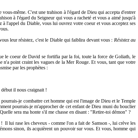
 de vous-même. C'est une trahison à l'égard de Dieu qui accepta d'entrer
rahison à l'égard du Seigneur qui vous a racheté et vous a aimé jusqu'à
z à l'appel du Diable, vous lui ouvrez votre coeur et vous acceptez ses
vous.
us leur résistez, c'est le Diable qui faiblira devant vous :
Résistez au
e le coeur de David se fortifia par la foi, toute la force de Goliath, le
e n'a point craint les vagues de la Mer Rouge. Et vous, tant que votre
nsmise par les prophètes :
 début il nous craignait !
t pourrais-je combattre cet homme qui est l'image de Dieu et le Temple
omment pourrais-je m'approcher de cet enfant de Dieu muni du bouclier
 ?! Quelle sera ma honte s'il me chasse en disant : "Retire-toi démon" ?
 !
Il lui rase les cheveux - comme l'on a fait de Samson -, lui crève les
 démons sinon, ils acquièrent un pouvoir sur vous. Et vous, homme qui