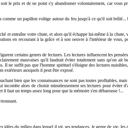
soit le prix et de ne point s'y abandonner volontairement, car vous p
 comme un papillon voltige autour du feu jusqu'à ce qu'il soit brûlé... 
hé et entraîne votre chute, et alors qu'il échappe lui-même à la chute, v
autions en recourant à la grâce et à son oeuvre à l'intérieur de vous, 
igurent certains genres de lectures. Les lectures influencent les pensée
t clairement mauvaises qu'il faudrait éviter totalement sans qu'on ait 
 Il ne suffit pas que l'homme spirituel s'éloigne des lectures nuisibles,
s extérieurs auxquels il peut être exposé.
n sachant bien que les connaissances ne sont pas toutes profitables, mais 
ui incombe alors de choisir minutieusement ses lectures pour éviter d'at
. et il faut un temps assez long pour que la mémoire s'en débarrasse !...
vironnant.
 idées du milieu dans lequel il vit, ses tendances, le genre de vie, les