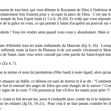
l'ennemi de tout bien, qui veut détruire le Royaume de Dieu à l'intérieur
volontairement Son Ennemi pour y occuper la place de Dieu.
C'est une t
 un temple de Son Esprit Saint (1 Co 6, 19-20). Et voilà que vous réponde
re de la grâce en vous, ce qui permet à Satan d'acquérir un pouvoir sur 
iolents ! Vous les rendez ainsi quand vous vous y abandonnez. Mais si vo
me d'éteindre tous les traits enflammés du Mauvais (Ep 6, 16).
Lorsqu
 raffermit, toute la force de Pharaon et de son armée s'évanouit et Moïs
ts de Satan, mais vous serez consolé par cette parole du Saint-Esprit tra
e
(Za 4, 7).
 la sienne et nous lui permettons d'être hardi à notre égard, alors qu'au
ttaquer un fidèle, ce démon est saisi de terreur et il se dit : "Commen
e fort et entouré des anges de Dieu qui sont chargés de le sauver ? C
 le signe de la croix ?! Où pourrais-je fuir s'il lève les mains pour prier
raint et fuit devant lui, aussi il s'enhardit alors contre lui et le méprise
our les enfants (Jg 16, 19-21).
Pour cela il ne faut jamais craindre les
.